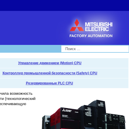
Search...
Управление движением (Motion) CPU
Контроллер промышленной безопасности (Safety) CPU
Резервированные PLC CPU
печила возможность
ти (технологический
обеспечивающую