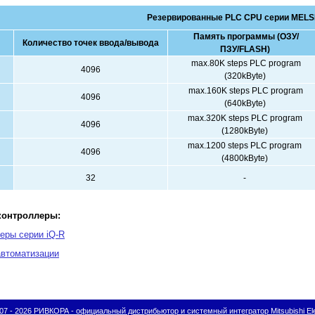
Резервированные PLC CPU серии MELS
Память программы (ОЗУ/
Количество точек ввода/вывода
ПЗУ/FLASH)
max.80K steps PLC program
4096
(320kByte)
max.160K steps PLC program
4096
(640kByte)
max.320K steps PLC program
4096
(1280kByte)
max.1200 steps PLC program
4096
(4800kByte)
32
-
контроллеры:
еры cерии iQ-R
автоматизации
07 - 2026 РИВКОРА - официальный дистрибьютор и системный интегратор Mitsubishi Ele