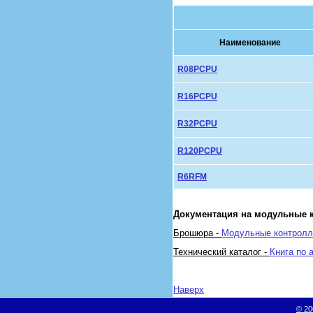
Наименование
R08PCPU
R16PCPU
R32PCPU
R120PCPU
R6RFM
Документация на модульные 
Брошюра -
Модульные контролл
Технический каталог -
Книга по 
Наверх
© 20