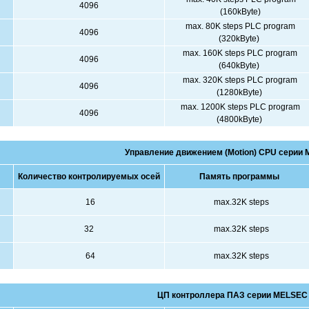
4096
(160kByte)
max. 80K steps PLC program
4096
(320kByte)
max. 160K steps PLC program
4096
(640kByte)
max. 320K steps PLC program
4096
(1280kByte)
max. 1200K steps PLC program
4096
(4800kByte)
Управление движением (Motion) CPU серии 
Количество контролируемых осей
Память программы
16
max.32K steps
32
max.32K steps
64
max.32K steps
ЦП контроллера ПАЗ серии MELSEC 