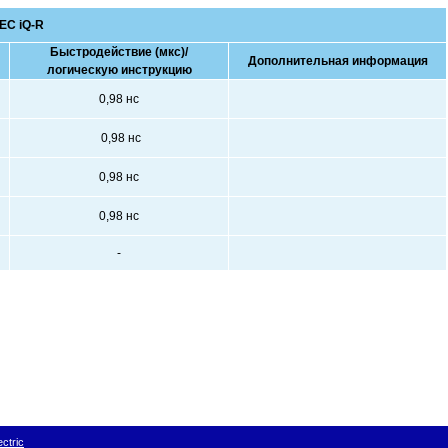
EC iQ-R
Быстродействие (мкс)/
Дополнительная информация
логическую инструкцию
0,98 нс
0,98 нс
0,98 нс
0,98 нс
-
ctric