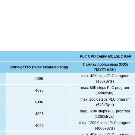
PLC CPU серии MELSEC iQ-R
Память программы (ОЗУ/
Количество точек ввода/вывода
ПЗУ/FLASH)
max. 40K steps PLC program
4096
(160kByte)
max. 80K steps PLC program
4096
(320kByte)
max. 160K steps PLC program
4096
(640kByte)
max. 320K steps PLC program
4096
(1280kByte)
max. 1200K steps PLC program
4096
(4800kByte)
max. 40K steps PLC program