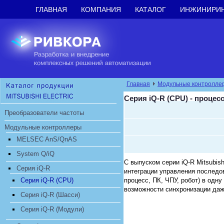
ГЛАВНАЯ
КОМПАНИЯ
КАТАЛОГ
ИНЖИНИРИ
Главная
Модульные контролле
Серия iQ-R (CPU) - проце
Преобразователи частоты
Модульные контроллеры
MELSEC AnS/QnAS
System Q/iQ
С выпуском серии iQ-R Mitsubis
Серия iQ-R
интеграции управления последо
Серия iQ-R (CPU)
процесс, ПК, ЧПУ, робот) в од
возможности синхронизации даж
Серия iQ-R (Шасси)
Серия iQ-R (Модули)