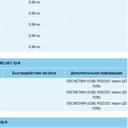
0,98 нс
0,98 нс
0,98 нс
0,98 нс
0,98 нс
MELSEC iQ-R
Быстродействие (мс)/оси
Дополнительная информация
SSCNETIII/H (USB, RS232C через ЦП
ПЛК)
SSCNETIII/H (USB, RS232C через ЦП
ПЛК)
SSCNETIII/H (USB, RS232C через ЦП
ПЛК)
iQ-R