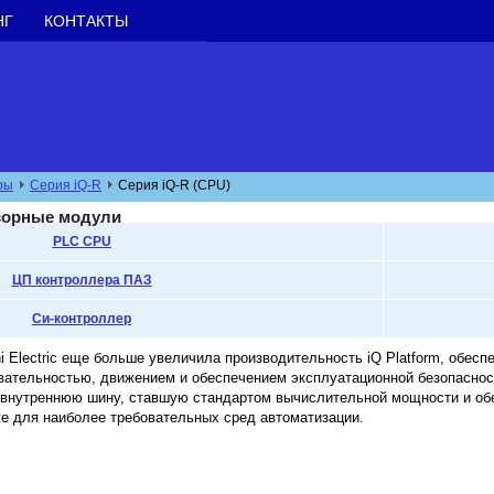
НГ
КОНТАКТЫ
ры
Серия iQ-R
Серия iQ-R (CPU)
ссорные модули
PLC CPU
ЦП контроллера ПАЗ
Cи-контроллер
hi Electric еще больше увеличила производительность iQ Platform, обес
вательностью, движением и обеспечением эксплуатационной безопаснос
ну внутреннюю шину, ставшую стандартом вычислительной мощности и 
е для наиболее требовательных сред автоматизации.