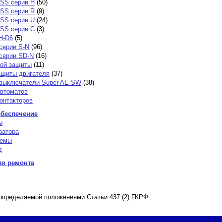
SS серии H
(50)
SS серии R
(9)
SS серии U
(24)
SS серии С
(3)
H-D6
(5)
серии S-N
(96)
серии SD-N
(16)
вой защиты
(11)
ащиты двигателя
(37)
выключатели Super AE-SW
(38)
автоматов
онтакторов
беспечение
ы
ратора
темы
д
ля ремонта
 определяемой положениями Статьи 437 (2) ГКРФ.