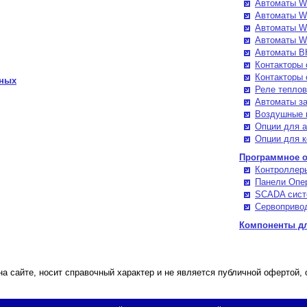
Автоматы W
Автоматы W
Автоматы W
Автоматы W
Автоматы B
Контакторы 
Контакторы 
нных
Реле тепло
Автоматы з
Воздушные 
Опции для 
Опции для к
Программное о
Контроллер
Панели Опе
SCADA сис
Сервоприво
Компоненты д
а сайте, носит справочный характер и не является публичной офертой,