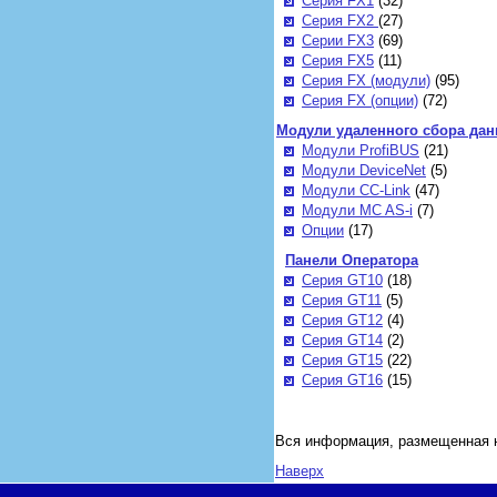
Серия FX1
(32)
Серия FX2
(27)
Cерии FX3
(69)
Cерия FX5
(11)
Cерия FX (модули)
(95)
Cерия FX (опции)
(72)
Модули удаленного сбора да
Модули ProfiBUS
(21)
Модули DeviceNet
(5)
Модули CC-Link
(47)
Модули MC AS-i
(7)
Опции
(17)
Панели Оператора
Серия GT10
(18)
Серия GT11
(5)
Серия GT12
(4)
Серия GT14
(2)
Серия GT15
(22)
Серия GT16
(15)
Вся информация, размещенная н
Наверх