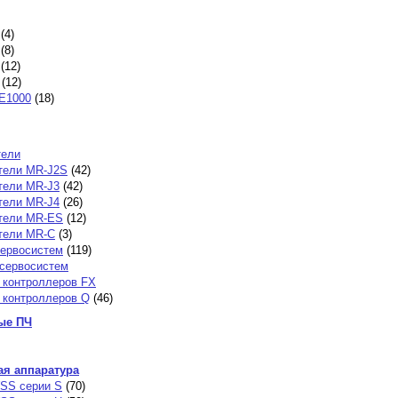
(4)
(8)
(12)
(12)
E1000
(18)
тели
тели MR-J2S
(42)
тели MR-J3
(42)
тели MR-J4
(26)
тели MR-ES
(12)
тели MR-C
(3)
сервосистем
(119)
 сервосистем
 контроллеров FX
 контроллеров Q
(46)
ые ПЧ
я аппаратура
SS серии S
(70)