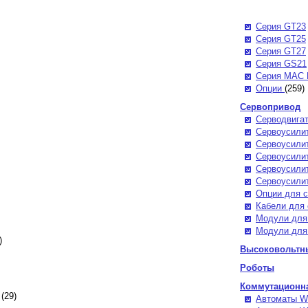
Серия GT23
Серия GT25
Серия GT27
Серия GS21
Серия MAC 
Опции
(259)
Сервопривод
Серводвига
Сервоусили
Сервоусили
Сервоусили
Сервоусили
Сервоусили
Опции для 
Кабели для
Модули для
Модули для
)
Высоковольтн
Роботы
Коммутационна
(29)
Автоматы W