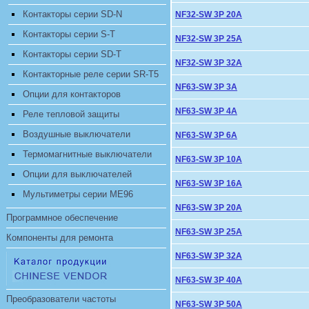
Контакторы серии SD-N
NF32-SW 3P 20A
Контакторы серии S-T
NF32-SW 3P 25A
Контакторы серии SD-T
NF32-SW 3P 32A
Контакторные реле серии SR-T5
NF63-SW 3P 3A
Опции для контакторов
NF63-SW 3P 4A
Реле тепловой защиты
Воздушные выключатели
NF63-SW 3P 6A
Термомагнитные выключатели
NF63-SW 3P 10A
Опции для выключателей
NF63-SW 3P 16A
Мультиметры серии ME96
NF63-SW 3P 20A
Программное обеспечение
NF63-SW 3P 25A
Компоненты для ремонта
NF63-SW 3P 32A
NF63-SW 3P 40A
Преобразователи частоты
NF63-SW 3P 50A