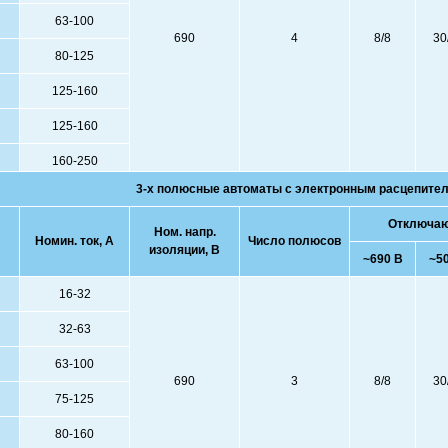
63-100
690
4
8/8
30
80-125
125-160
125-160
160-250
3-х полюсные автоматы с электронным расцепите
Отключающ
Ном. напр.
Номин. ток, А
Число полюсов
изоляции, В
~690 В
~5
16-32
32-63
63-100
690
3
8/8
30
75-125
80-160