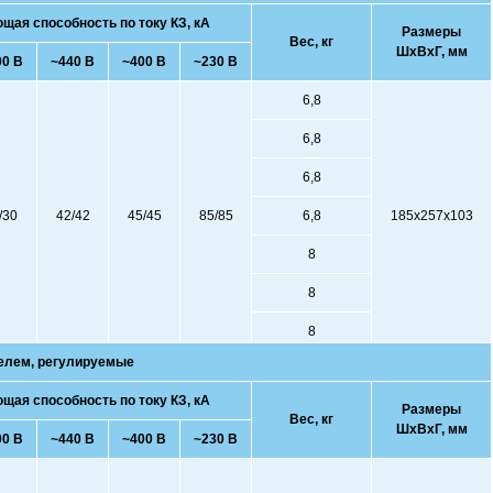
ая способность по току КЗ, кА
Размеры
Вес, кг
ШхВхГ, мм
00 В
~440 В
~400 В
~230 В
6,8
6,8
6,8
/30
42/42
45/45
85/85
6,8
185х257x103
8
8
8
елем, регулируемые
ая способность по току КЗ, кА
Размеры
Вес, кг
ШхВхГ, мм
00 В
~440 В
~400 В
~230 В