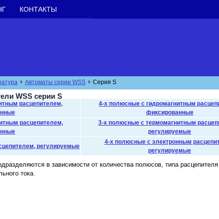
НГ
КОНТАКТЫ
ратура
Автоматы серии WSS
Cерия S
ели WSS серии S
итным расцепителем,
4-х полюсные с гидромагнитным расцеп
анные
фиксированные
итным расцепителем,
3-х полюсные с термомагнитным расцеп
анные
регулируемые
4-х полюсные с электронным расцепи
сцепителем, регулируемые
регулируемые
дразделяются в зависимости от количества полюсов, типа расцепителя
ьного тока.