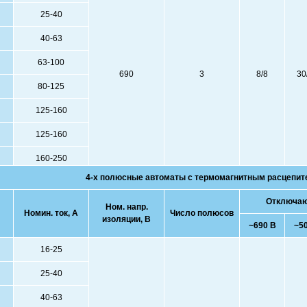
25-40
40-63
63-100
690
3
8/8
30
80-125
125-160
125-160
160-250
4-х полюсные автоматы с термомагнитным расцепит
Отключающ
Ном. напр.
Номин. ток, А
Число полюсов
изоляции, В
~690 В
~5
16-25
25-40
40-63