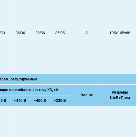
/30
36/36
36/36
85/85
2
105x165x86
елем, регулируемые
ая способность по току КЗ, кА
Размеры
Вес, кг
ШхВхГ, мм
00 В
~440 В
~400 В
~230 В