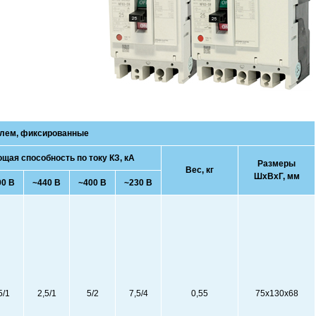
елем, фиксированные
ая способность по току КЗ, кА
Размеры
Вес, кг
ШхВхГ, мм
00 В
~440 В
~400 В
~230 В
5/1
2,5/1
5/2
7,5/4
0,55
75х130х68