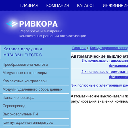
ГЛАВНАЯ
КОМПАНИЯ
КАТАЛОГ
ИНЖИНИРИ
Главная
Коммутационная аппа
Автоматические выключат
3-х полюсные с гидромагн
Преобразователи частоты
фиксиров
4-х полюсные с термомагн
Модульные контроллеры
фиксиров
Компактные контроллеры
3-х полюсные с электронным ра
Модули удаленного сбора данных
Автоматические выключатели по
Панели оператора
регулирования значения номинал
Сервопривод
Высоковольтные ПЧ
Коммутационная аппаратура