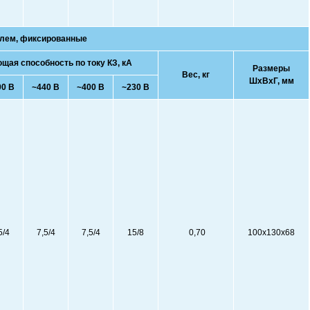
елем, фиксированные
ая способность по току КЗ, кА
Размеры
Вес, кг
ШхВхГ, мм
00 В
~440 В
~400 В
~230 В
5/4
7,5/4
7,5/4
15/8
0,70
100х130x68