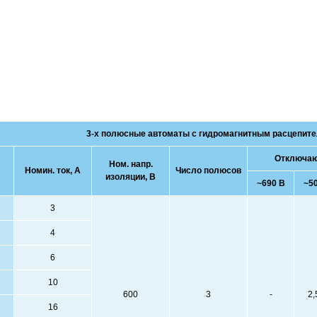
3-х полюсные автоматы с гидромагнитным расцепит
Отключающ
Ном. напр.
Номин. ток, А
Число полюсов
изоляции, В
~690 В
~5
3
4
6
10
600
3
-
2,
16