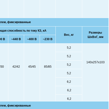
лем, фиксированные
ая способность по току КЗ, кА
Размеры
Вес, кг
ШхВхГ, мм
00 В
~440 В
~400 В
~230 В
5,2
5,2
140х257х103
5,2
/30
42/42
45/45
85/85
5,2
6,2
6,2
6,2
лем, фиксированные