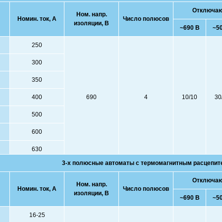
Отключающ
Ном. напр.
Номин. ток, А
Число полюсов
изоляции, В
~690 В
~5
250
300
350
400
690
4
10/10
30
500
600
630
3-х полюсные автоматы с термомагнитным расцепит
Отключающ
Ном. напр.
Номин. ток, А
Число полюсов
изоляции, В
~690 В
~5
16-25