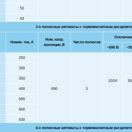
50
63
3-х полюсные автоматы с
термомагнитным
расцепите
Отключающ
Ном. напр.
Номин. ток, А
Число полюсов
изоляции, В
~690 В
~5
250
300
350
10/10
30
400
690
3
500
600
630
4-х полюсные автоматы с
термомагнитным
расцепите