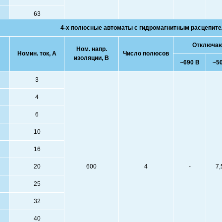
63
4-х полюсные автоматы с гидромагнитным расцепит
Отключающ
Ном. напр.
Номин. ток, А
Число полюсов
изоляции, В
~690 В
~5
3
4
6
10
16
20
600
4
-
7,
25
32
40