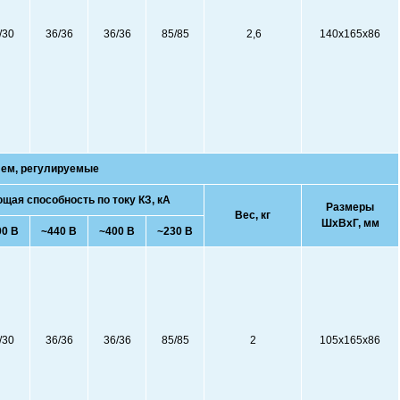
/30
36/36
36/36
85/85
2,6
140x165x86
лем, регулируемые
ая способность по току КЗ, кА
Размеры
Вес, кг
ШхВхГ, мм
00 В
~440 В
~400 В
~230 В
/30
36/36
36/36
85/85
2
105x165x86