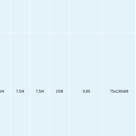
5/4
7,5/4
7,5/4
15/8
0,60
75х130х68