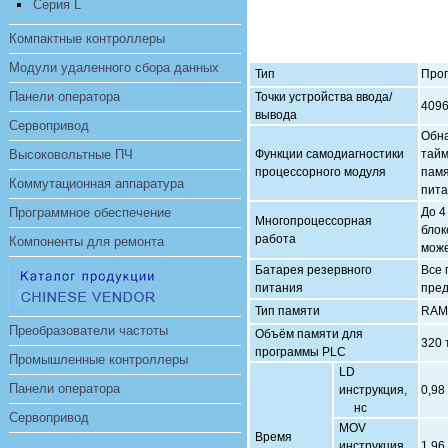
Серия L
Компактные контроллеры
Модули удаленного сбора данных
Тип
Про
Панели оператора
Точки устройства ввода/
409
вывода
Сервопривод
Обна
Высоковольтные ПЧ
Функции самодиагностики
тайм
процессорного модуля
памя
Коммутационная аппаратура
пита
Программное обеспечение
До 4
Многопроцессорная
блок
работа
Компоненты для ремонта
може
Батарея резервного
Все 
питания
пред
Тип памяти
RAM,
Преобразователи частоты
Объём памяти для
320 
программы PLC
Промышленные контроллеры
LD
Панели оператора
инструкция,
0,98
нс
Сервопривод
MOV
Время
инструкция,
1,96