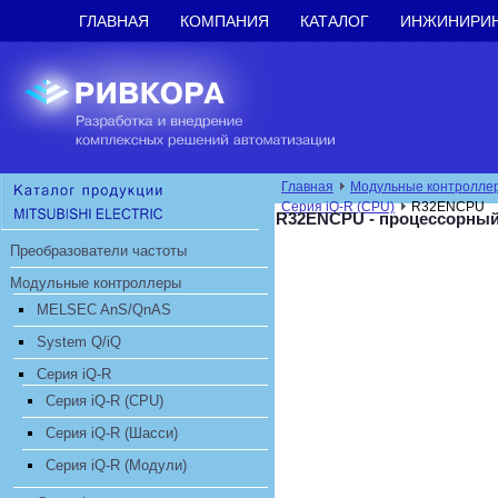
ГЛАВНАЯ
КОМПАНИЯ
КАТАЛОГ
ИНЖИНИРИ
Главная
Модульные контролле
Серия iQ-R (CPU)
R32ENCPU
R32ENCPU - процессорны
Преобразователи частоты
Модульные контроллеры
MELSEC AnS/QnAS
System Q/iQ
Серия iQ-R
Серия iQ-R (CPU)
Серия iQ-R (Шасси)
Серия iQ-R (Модули)