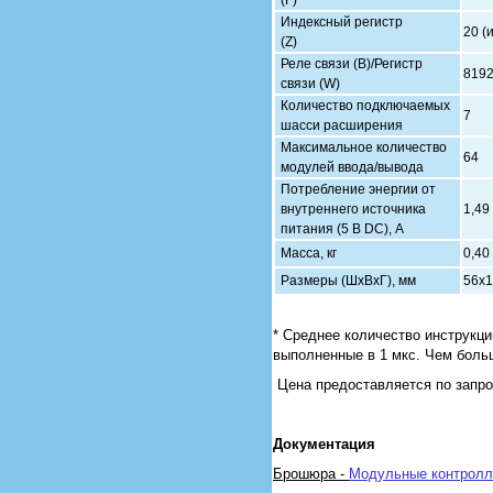
(F)
Индексный регистр
20 (
(Z)
Реле связи (В)/Регистр
8192
связи (W)
Количество подключаемых
7
шасси расширения
Максимальное количество
64
модулей ввода/вывода
Потребление энергии от
внутреннего источника
1,49
питания (5 В DC), А
Масса, кг
0,40
Размеры (ШхВхГ), мм
56х1
* Среднее количество инструкци
выполненные в 1 мкс.
Чем больш
Цена предоставляется по запр
Документация
Брошюра -
Модульные контролл