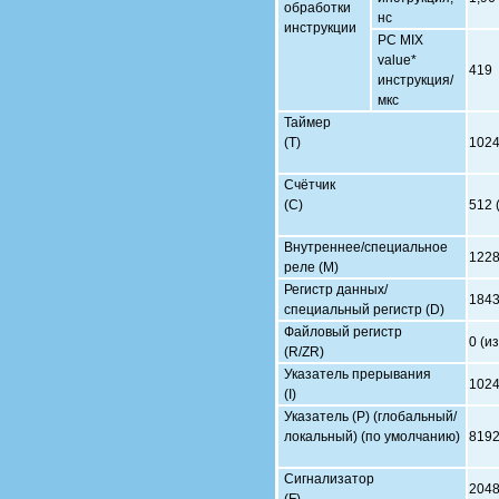
обработки
нс
инструкции
PC MIX
value*
419
инструкция/
мкс
Таймер
(Т)
1024
Счётчик
(С)
512 
Внутреннее/специальное
1228
реле (М)
Регистр данных/
1843
специальный регистр (D)
Файловый регистр
0 (и
(R/ZR)
Указатель прерывания
1024
(I)
Указатель (Р) (глобальный/
локальный) (по умолчанию)
8192
Сигнализатор
2048