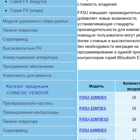
Серия FX (модули)
стоимость владения.
Серия FX (опции)
FX5U повышает производительн
добавляет новые возможности,
Модули удаленного сбора данных
устанавливающие стандарты
производительности для компак
Панели оператора
помощью пользователи могут р
Сервопривод
более сложные и высокотехноло
без необходимости миграции на
Высоковольтные ПЧ
программирование в единой про
Коммутационная аппаратура
контроллеров серий Mitsubishi 
Программное обеспечение
Компоненты для ремонта
Количес
Модель
входо
FX5U-32MR/ES
16
Преобразователи частоты
FX5U-32MT/ES
16
Промышленные контроллеры
FX5U-32MT/ESS
16
Панели оператора
Сервопривод
FX5U-64MR/ES
32