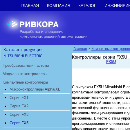
ГЛАВНАЯ
КОМПАНИЯ
КАТАЛОГ
ИНЖИНИРИ
Главная
Компактные контролл
Контроллеры серии FX5U,
FX5U
Преобразователи частоты
Модульные контроллеры
Компактные контроллеры
С выпуском FX5U Mitsubishi Elec
Микроконтроллеры Alpha/XL
компактным контроллерам огро
производительности и уделила 
Серия FX1
вычислительной мощности, рас
Серия FX2
встроенной функциональности, 
функциям позиционирования и у
Серия FX3
движением. Вместе с этим упр
Серия FX5
программирование и сниженные 
обслуживание значительно сни