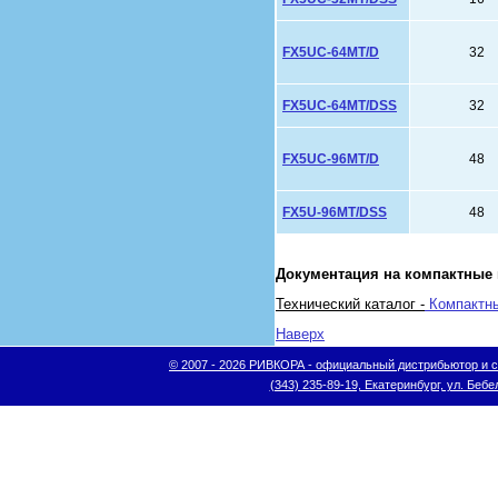
FX5UC-64MT/D
32
FX5UC-64MT/DSS
32
FX5UC-96MT/D
48
FX5U-96MT/DSS
48
Документация на компактные
Технический каталог -
Компактны
Наверх
© 2007 - 2026 РИВКОРА - официальный дистрибьютор и сис
(343) 235-89-19, Екатеринбург, ул. Бебел