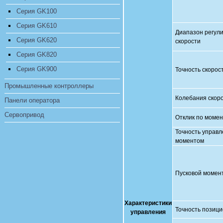
Серия GK100
Серия GK610
Диапазон
регул
Серия GK620
скорости
Серия GK820
Серия GK900
Точность
скорос
Промышленные контроллеры
Колебания
скор
Панели оператора
Сервопривод
Отклик по момен
Точность управ
моментом
Пусковой момен
Характеристики
Точность позиц
управления