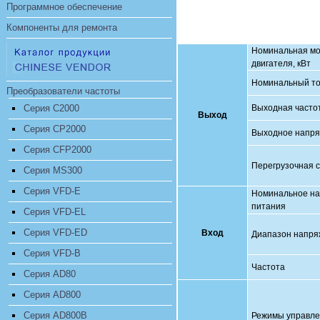
Программное обеспечение
Компоненты для ремонта
Номинальная м
двигателя, кВт
Номинальный то
Преобразователи частоты
Серия C2000
Выходная часто
Выход
Серия CP2000
Выходное напр
Серия CFP2000
Перегрузочная 
Серия MS300
Серия VFD-E
Номинальное н
питания
Серия VFD-EL
Серия VFD-ED
Вход
Диапазон напря
Серия VFD-B
Частота
Серия AD80
Серия AD800
Серия AD800B
Режимы управл