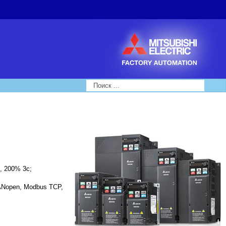
Search...
, 200% 3с;
ANopen, Modbus TCP,