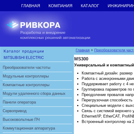
ГЛАВНАЯ
КОМПАНИЯ
КАТАЛОГ
ИНЖИНИРИ
Главная
Преобразователи час
MS300
Универсальный и компактный
Преобразователи частоты
Компактный дизайн: размер
Модульные контроллеры
Работа с асинхронными дви
Поддерживает работу с 4 н
Компактные контроллеры
Группировка параметров по
Модули удаленного сбора данных
Преодоление провалов напр
Перегрузочная способность 
Панели оператора
Специальные модели с выхо
Сервопривод
Связь с системой верхнего 
Ethernet/IP, EtherCAT, ProfiN
Высоковольтные ПЧ
Встроенный контроллер на 
Коммутационная аппаратура