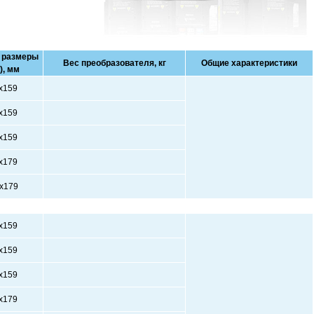
 размеры
Вес преобразователя, кг
Общие характеристики
), мм
х159
х159
х159
х179
х179
х159
х159
х159
х179