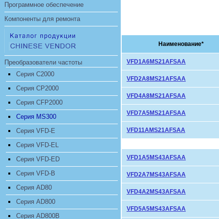
Программное обеспечение
Компоненты для ремонта
Наименование*
VFD1A6MS21AFSAA
Преобразователи частоты
Серия C2000
VFD2A8MS21AFSAA
Серия CP2000
VFD4A8MS21AFSAA
Серия CFP2000
VFD7A5MS21AFSAA
Серия MS300
VFD11AMS21AFSAA
Серия VFD-E
Серия VFD-EL
VFD1A5MS43AFSAA
Серия VFD-ED
Серия VFD-B
VFD2A7MS43AFSAA
Серия AD80
VFD4A2MS43AFSAA
Серия AD800
VFD5A5MS43AFSAA
Серия AD800B