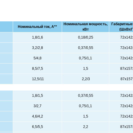
Номинальная мощность,
Габаритные
Номинальный ток, А**
кВт
(ШхВхГ
1,8/1,6
0,18/0,25
72х142
3,2/2,8
0,37/0,55
72х142
5/4,8
0,75/1,1
72х142
8,5/7,5
1,5
87х157
12,5/11
2,2/3
87х157
1,8/1,5
0,37/0,55
72х142
3/2,7
0,75/1,1
72х142
4,6/4,2
1,5
72х142
6,5/5,5
2,2
87х157