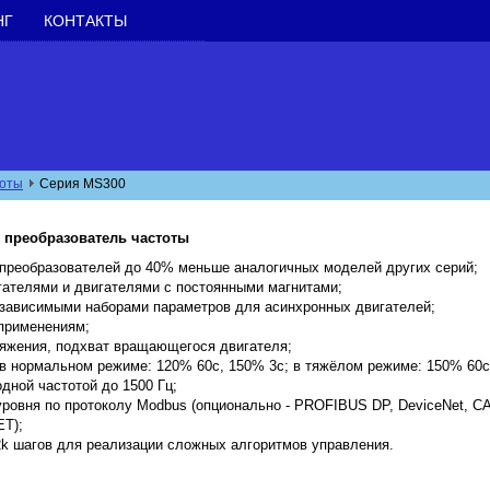
НГ
КОНТАКТЫ
тоты
Серия MS300
 преобразователь частоты
 преобразователей до 40% меньше аналогичных моделей других серий;
гателями и двигателями с постоянными магнитами;
езависимыми наборами параметров для асинхронных двигателей;
 применениям;
яжения, подхват вращающегося двигателя;
в нормальном режиме: 120% 60с, 150% 3с; в тяжёлом режиме: 150% 60с
дной частотой до 1500 Гц;
уровня по протоколу Modbus (опционально - PROFIBUS DP, DeviceNet, C
ET);
2k шагов для реализации сложных алгоритмов управления.