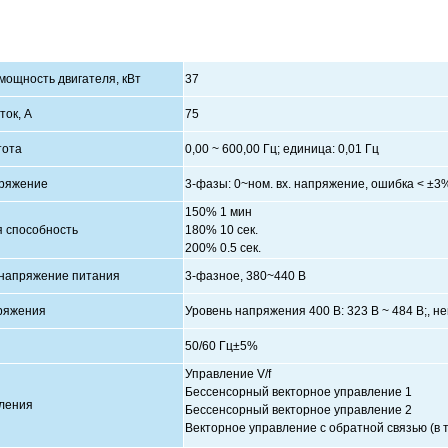
ощность двигателя, кВт
37
ок, А
75
тота
0,00 ~ 600,00 Гц; единица: 0,01 Гц
ряжение
3-фазы: 0~ном. вх. напряжение, ошибка < ±3
150% 1 мин
я способность
180% 10 сек.
200% 0.5 сек.
напряжение питания
3-фазное, 3
80~440 В
ряжения
Уровень напряжения 400
В: 323 В
~
484
В;
, н
е
50/60 Гц±5%
Управление V/f
Бессенсорный
векторное управление
1
ления
Бессенсорный
векторное управление
2
Векторное управление с обратной связью (в т