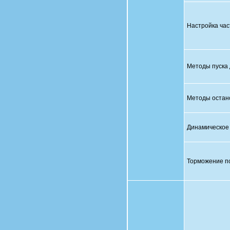
Настройка
ча
Методы
пуска
Методы
остан
Динамическое
Торможени
е
п