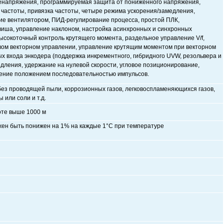
ренапряжения, программируемая защита от пониженного напряжения,
 частоты, привязка частоты, четыре режима ускорения/замедления,
ние вентилятором, ПИД-регулирование процесса, простой ПЛК,
иша, управление наклоном, настройка асинхронных и синхронных
ысокоточный контроль крутящего момента, раздельное управление V/f,
вом векторном управлении, управление крутящим моментом при векторном
ых входа энкодера (поддержка инкрементного, гибридного UVW, резольвера и
едления, удержание на нулевой скорости, угловое позиционирование,
ление положением последовательностью импульсов.
без
проводящей
пыли,
коррозионных
газов,
легковоспламеняющихся
газов,
ы или соли и т.д
.
оте
выше 1000 м
жен
быть понижен на 1% на каждые 1
°C
при температуре