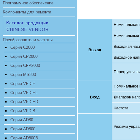
Программное обеспечение
Компоненты для ремонта
Номинальная м
Номинальный т
Преобразователи частоты
Выходная час
Серия C2000
Выход
Серия CP2000
Выходное нап
Серия CFP2000
Перегрузочна
Серия MS300
Серия VFD-E
Номинальное 
Серия VFD-EL
Вход
Диапазон нап
Серия VFD-ED
Частота
Серия VFD-B
Серия AD80
Режимы управ
Серия AD800
Серия AD800B