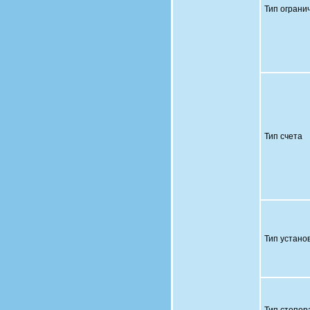
Тип ограни
Тип счета
Тип устано