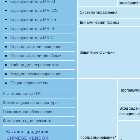
Сервоусилители MR-J3
колебания 
Сервоусилители MR-J2S
Система управления
Сервоусилители MR-ES
Динамический тормоз
Сервоусилители MR-JE
Сервоусилители MR-C
Серводвигатели вращения
Защитные функции
Серводвигатели линейные
Кабели для сервосистем
Модули позиционирования
Опции сервосистем
Программи
Высоковольтные ПЧ
Коммутационная аппаратура
Вход задан
Программное обеспечение
позициони
Компоненты для ремонта
Программирование/