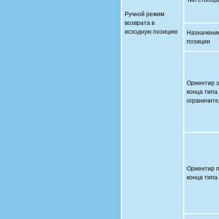
Тип стопор
Ручной режим
возврата в
исходную позицию
Назначени
позиции
Ориентир з
конца типа
ограничите
Ориентир 
конца типа