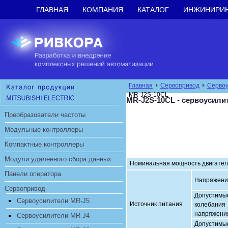
ГЛАВНАЯ
КОМПАНИЯ
КАТАЛОГ
ИНЖИНИРИ
Главная
Сервопривод
Сервоу
MR-J2S-10CL
MR-J2S-10CL - сервоусили
Преобразователи частоты
Модульные контроллеры
Компактные контроллеры
Модули удаленного сбора данных
Номинальная мощность двигател
Панели оператора
Напряжени
Сервопривод
Допустимы
Сервоусилители MR-J5
Источник питания
колебания
напряжени
Сервоусилители MR-J4
Допустимы