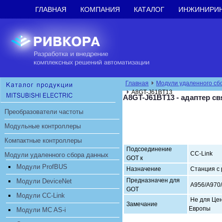
ГЛАВНАЯ
КОМПАНИЯ
КАТАЛОГ
ИНЖИНИРИ
Главная
Модули удаленного сб
A8GT-J61BT13
A8GT-J61BT13 - адаптер с
Преобразователи частоты
Модульные контроллеры
Компактные контроллеры
Подсоединение
CC-Link
Модули удаленного сбора данных
GOT к
Модули ProfBUS
Назначение
Станция с 
Предназначен для
Модули DeviceNet
А956/А970
GOT
Модули CC-Link
Не для Це
Замечание
Е
Модули MC AS-i