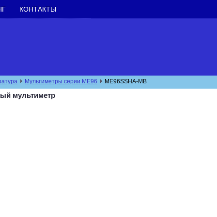
НГ
КОНТАКТЫ
ратура
Мультиметры серии ME96
ME96SSHA-MB
ный мультиметр