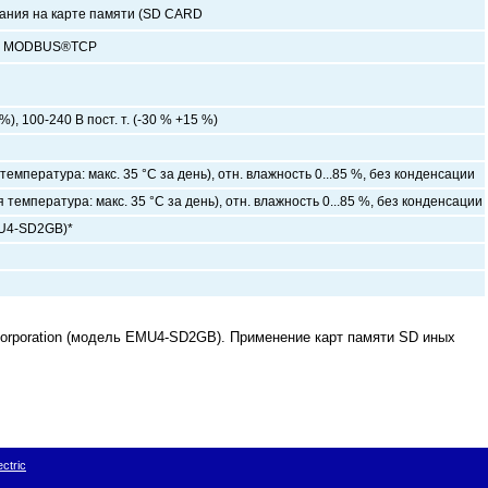
ания на карте памяти (SD CARD
ии MODBUS®TCP
 %), 100-240 В пост. т. (-30 % +15 %)
 температура: макс. 35 °C за день), отн. влажность 0...85 %, без конденсации
я температура: макс. 35 °C за день), отн. влажность 0...85 %, без конденсации
MU4-SD2GB)*
 Corporation (модель EMU4-SD2GB). Применение карт памяти SD иных
ctric