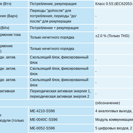
я (Втч)
Потребление, рекуперация
Класс 0.5S (IEC62053-
Периоды "до/после" для
гия (Варч)
потребления, периоды "до/
-
после" для рекуперации
(ВАч)
Потребление + рекуперация
-
рмоник тока
±2.0 % (Только THD)
Только нечетного порядка
армоник
Только нечетного порядка
)
н. актив.
Скользящий блок, фиксированный
-
блок
н. актив.
Скользящий блок, фиксированный
-
блок
н. актив.
Скользящий блок, фиксированный
-
блок
активная
Периодическая активная энергия 1,
-
периодическая активная энергия 2
(обозначение)
ME-4210-SS96
4 аналоговых выхода,
е
ME-0040C-SS96
Модуль коммуникации
одули (только
ME-0052-SS96
5 цифровых входов, 