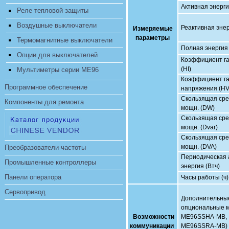
Активная энерги
Реле тепловой защиты
Воздушные выключатели
Реактивная энер
Измеряемые
параметры
Термомагнитные выключатели
Полная энергия 
Опции для выключателей
Коэффициент га
(HI)
Мультиметры серии ME96
Коэффициент г
Программное обеспечение
напряжения (HV
Скользящая сред
Компоненты для ремонта
мощн. (DW)
Скользящая сред
мощн. (Dvar)
Скользящая сред
мощн. (DVA)
Преобразователи частоты
Периодическая 
Промышленные контроллеры
энергия (Втч)
Панели оператора
Часы работы (ч)
Сервопривод
Дополнительны
опциональные м
Возможности
ME96SSHA-MB,
коммуникации
ME96SSRA-MB)