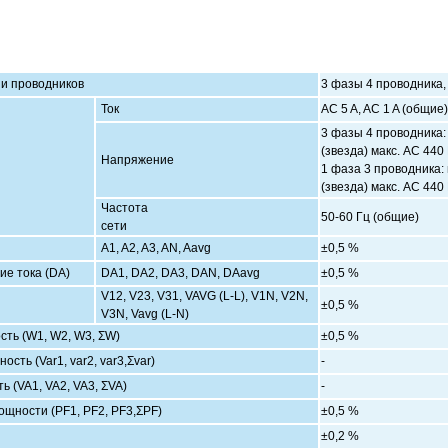
 и проводников
3 фазы 4 проводника, 
Ток
AC 5 A, AC 1 A (общие)
3 фазы 4 проводника: 
(звезда) макс. AC 440
Напряжение
1 фаза 3 проводника: 
(звезда) макс. AC 440
Частота
50-60 Гц (общие)
сети
A1, A2, A3, AN, Aavg
±0,5 %
ие тока (DA)
DA1, DA2, DA3, DAN, DAavg
±0,5 %
V12, V23, V31, VAVG (L-L), V1N, V2N,
±0,5 %
V3N, Vavg (L-N)
сть (W1, W2, W3, ΣW)
±0,5 %
сть (Var1, var2, var3,Σvar)
-
 (VA1, VA2, VA3, ΣVA)
-
щности (PF1, PF2, PF3,ΣPF)
±0,5 %
±0,2 %