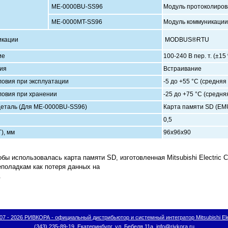
ME-0000BU-SS96
Модуль протоколиров
ME-0000MT-SS96
Модуль коммуникац
икации
MODBUS®RTU
ие
100-240 В пер. т. (±15
ия
Встраивание
овия при эксплуатации
-5 до +55 °C (средняя
овия при хранении
-25 до +75 °C (средня
еталь (Для ME-0000BU-SS96)
Карта памяти SD (E
0,5
), мм
96х96х90
обы использовалась карта памяти SD, изготовленная Mitsubishi Electric
еполадкам как потеря данных на
.
07 - 2026 РИВКОРА - официальный дистрибьютор и системный интегратор Mitsubishi Ele
(343) 235-89-19, Екатеринбург, ул. Бебеля 11а, info@rivkora.ru