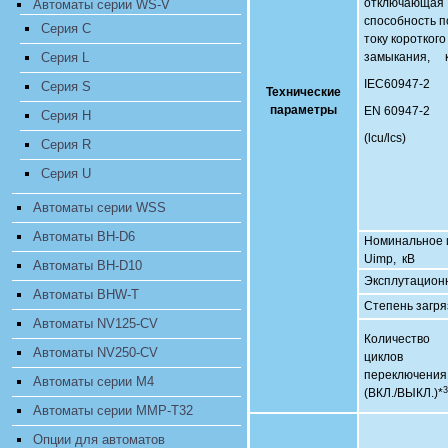
отключающая
Автоматы серии WS-V
способность п
Cерия C
току короткого
Cерия L
замыкания, 
IEC60947-2
Cерия S
Технические
параметры
EN 60947-2
Cерия H
(lcu/lcs)
Cерия R
Cерия U
Автоматы серии WSS
Автоматы BH-D6
Номинальное 
Uimp, кВ
Автоматы BH-D10
Эксплутацион
Автоматы BHW-T
Степень загря
Автоматы NV125-CV
Количество
Автоматы NV250-CV
циклов
переключения
Автоматы серии M4
3
(ВКЛ./ВЫКЛ.)*
Автоматы серии MMP-T32
Опции для автоматов