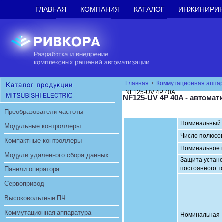
ГЛАВНАЯ
КОМПАНИЯ
КАТАЛОГ
ИНЖИНИРИ
Главная
Коммутационная аппа
NF125-UV 4P 40A
NF125-UV 4P 40A - автома
Преобразователи частоты
Номинальный т
Модульные контроллеры
Число полюсо
Компактные контроллеры
Номинальное 
Модули удаленного сбора данных
Защита устано
постоянного т
Панели оператора
Сервопривод
Высоковольтные ПЧ
Коммутационная аппаратура
Номинальная