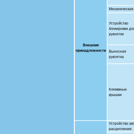
Механическая 
Устройство
блокировки дл
рукоятки
Внешние
принадлежности
Выносная
рукоятка
Клеммные
крышки
Устройство ав
расцепления