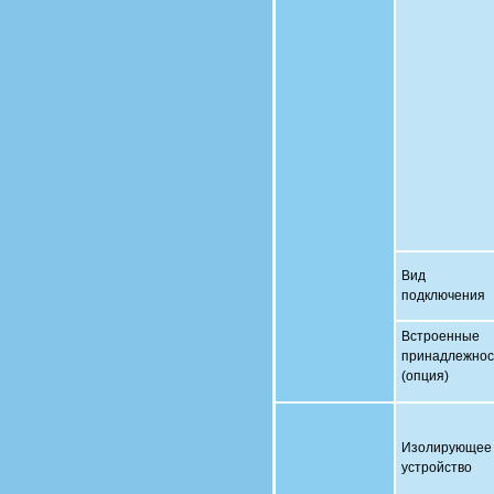
Вид
подключения
Встроенные
принадлежнос
(опция)
Изолирующее
устройство