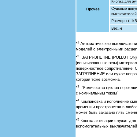
Кнопка для ру
Судовые допу
Прочее
выключателей
Размеры (ШхВ
Вес, кг
1
*
Автоматические выключатели 
моделей с электронными расце
2
*
ЗАГРЯЗНЕНИЕ (POLLUTION): Пр
(ионизированные газы) материа
поверхностное сопротивление
ЗАГРЯЗНЕНИЕ или сухое непров
которая тоже возможна.
3
*
"Количество циклов переключ
с номинальным током".
4
*
Компановка и исполнение сме
времени и пространства в любо
может быть заказано пять смен
5
*
Кнопка активации служит для
вспомогательных выключателей