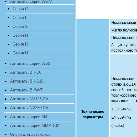
Автоматы серии WS-V
Cерия C
Cерия L
Номинальный т
Cерия S
Число полюсо
Cерия H
Номинальное 
Cерия R
Защита устано
постоянного т
Cерия U
Автоматы серии WSS
Автоматы BH-D6
Номинальная
Автоматы BH-D10
отключающая
Автоматы BHW-T
способность п
току короткого
Автоматы NV125-CV
замыкания, 
Автоматы NV250-CV
IEC60947-2
Технические
Автоматы серии M4
параметры
EN 60947-2
Автоматы серии MMP-T32
(lcu/lcs)
Опции для автоматов