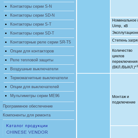
Контакторы серии S-N
Контакторы серии SD-N
Номинальное 
Контакторы серии S-T
Uimp, кВ
Эксплутацион
Контакторы серии SD-T
Степень загря
Контакторные реле серии SR-T5
Количество
Опции для контакторов
циклов
Реле тепловой защиты
переключения
3
(ВКЛ./ВЫКЛ.)*
Воздушные выключатели
Термомагнитные выключатели
Опции для выключателей
Мультиметры серии ME96
Монтаж и
подключение
Программное обеспечение
Компоненты для ремонта