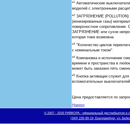
1
*
Автоматические выключатели 
моделей с электронными расце
2
*
ЗАГРЯЗНЕНИЕ (POLLUTION): Пр
(ионизированные газы) материа
поверхностное сопротивление
ЗАГРЯЗНЕНИЕ или сухое непров
которая тоже возможна.
3
*
"Количество циклов переключе
с номинальным током".
4
*
Компановка и исполнение сме
времени и пространства в любо
может быть заказано пять смен
5
*
Кнопка активации служит для
вспомогательных выключателей
Цена предоставляется по запро
Наверх
© 2007 - 2026 РИВКОРА - официальный дистрибьютор и сис
(343) 235-89-19, Екатеринбург, ул. Бебел