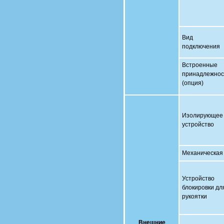
Вид
подключения
Встроенные
принадлежнос
(опция)
Изолирующее
устройство
Механическая 
Устройство
блокировки дл
рукоятки
Внешние