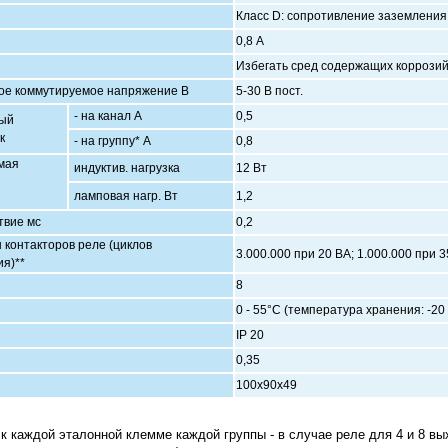
Класс D: сопротивление заземления 
0,8 А
Избегать сред содержащих коррози
ое коммутируемое напряжение В
5-30 В пост.
- на канал А
0,5
ый
к
- на группу* А
0,8
мая
индуктив. нагрузка
12 Вт
ламповая нагр. Вт
1,2
твие мс
0,2
 контакторов реле (циклов
3.000.000 при 20 ВА; 1.000.000 при 3
я)**
8
0 - 55°C (температура хранения: -20 
IP 20
0,35
100х90х49
 к каждой эталонной клемме каждой группы - в случае реле для 4 и 8 вы