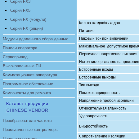
Серия FX3
Серия FX5
Серия FX (модули)
Кол-во входов/выходов
Серия FX (опции)
Питание
Пиковый ток при включении
Модули удаленного сбора данных
Максимальное допустимое врем
Панели оператора
Первичное напряжение питания
Сервопривод
Источник сервисного напряжения 
Высоковольтные ПЧ
Встроенные входы
Коммутационная аппаратура
Встроенные выходы
Программное обеспечение
Тип выхода
Компоненты для ремонта
Помехозащищенность
Напряжение пробоя изоляции
Относительная влажность
Ударопрочность
Преобразователи частоты
Вибростойкость
Промышленные контроллеры
Сопротивление изоляции
Панели оператора