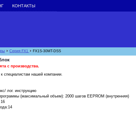
НГ
КОНТАКТЫ
еры
Серия FX1
FX1S-30MT-DSS
блок
ята с производства.
 к специалистам нашей компании.
мкс/ лог. инструкцию
программы (максимальный объем): 2000 шагов EEPROM (внутренняя)
 16
ода:14