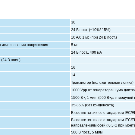
30
24 В пост. (+10%/-15%)
10 A/0,1 мс (при 24 В пост.)
я исчезновения напряжения
5 мс
24 В пост., 400 мА
(24 В пост.)
-
16
14
Транзистор (положительная логика)
1000 Vpp от генератора шума длитель
1500 В~, 1 мин. (500 В~для модулей
35-85% (без конденсата)
В соответствии со стандартом IEC/EN
В соответствии со стандартом IEC/EN
направлениям осей); 0,5 G при монт
500 В пост., 5 М0м