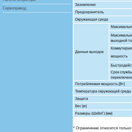
Заземление
Сервопривод
Предохранитель
Окружающая среда
Максимальн
Максимальн
выходной то
Коммутируе
Данные выходов
мощность
Быстродейс
Срок службы
переключени
Потребляемая мощность [Вт]
Температура окружающей среды
Защита
Вес [кг]
Размеры (ШхВхГ) [мм]
* Ограничение относится только