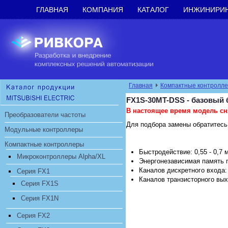
ГЛАВНАЯ
КОМПАНИЯ
КАТАЛОГ
ИНЖИНИРИ
Главная
Компактные контролл
FX1S-30MT-DSS - базовый 
В настоящее время модель сн
Преобразователи частоты
Для подбора замены обратитесь
Модульные контроллеры
Компактные контроллеры
Быстродействие: 0,55 - 0,7 
Микроконтроллеры Alpha/XL
Энергонезависимая память 
Каналов дискретного входа:
Серия FX1
Каналов транзисторного вых
Серия FX1S
Cерия FX1N
Серия FX2