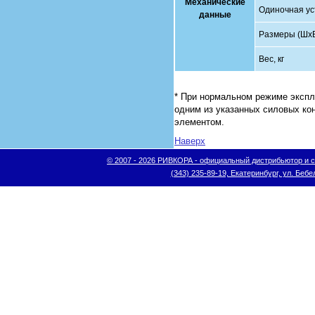
Механические
Одиночная ус
данные
Размеры (ШхВ
Вес, кг
* При нормальном режиме экспл
одним из указанных силовых ко
элементом.
Наверх
© 2007 - 2026 РИВКОРА - официальный дистрибьютор и сис
(343) 235-89-19, Екатеринбург, ул. Бебел