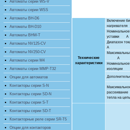
Автоматы серии WS-V
Автоматы серии WSS
Автоматы BH-D6
Включение би
нагревателя
Автоматы BH-D10
Номинальное 
Автоматы BHW-T
уставки А
Диапазон
Автоматы NV125-CV
А
Автоматы NV250-CV
Максимальн
Технические
А
Автоматы серии M4
характеристики
Номинальное
Автоматы серии MMP-T32
изоляции 
Дополнитель
Опции для автоматов
Контакторы серии S-N
Максимально
рассеивание
Контакторы серии SD-N
тепла на цеп
Контакторы серии S-T
Контакторы серии SD-T
Контакторные реле серии SR-T5
Опции для контакторов