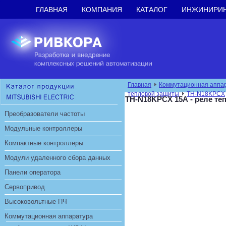
ГЛАВНАЯ
КОМПАНИЯ
КАТАЛОГ
ИНЖИНИРИ
Главная
Коммутационная аппа
тепловой защиты
TH-N18KPCX
TH-N18KPCX 15А - реле те
Преобразователи частоты
Модульные контроллеры
Компактные контроллеры
Модули удаленного сбора данных
Панели оператора
Сервопривод
Высоковольтные ПЧ
Коммутационная аппаратура