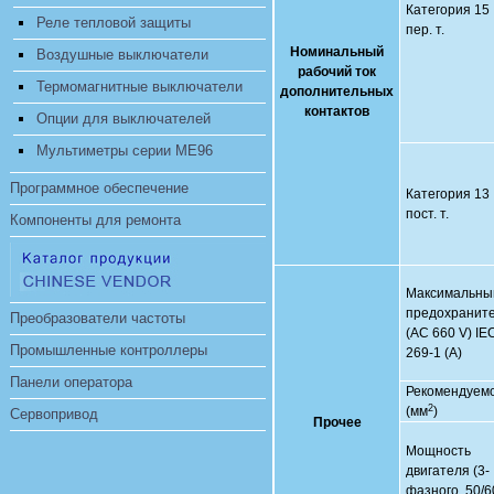
Категория 15
Реле тепловой защиты
пер. т.
Номинальный
Воздушные выключатели
рабочий ток
Термомагнитные выключатели
дополнительных
контактов
Опции для выключателей
Мультиметры серии ME96
Программное обеспечение
Категория 13
пост. т.
Компоненты для ремонта
Максимальны
предохранит
Преобразователи частоты
(AC 660 V) IE
Промышленные контроллеры
269-1 (A)
Панели оператора
Рекомендуемо
2
(мм
)
Сервопривод
Прочее
Мощность
двигателя (3-
фазного, 50/6