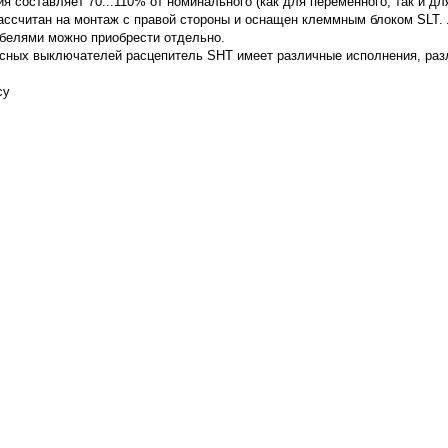
 составляет 70...110% от номинального (как для переменного, так и дл
ассчитан на монтаж с правой стороны и оснащен клеммным блоком SLT.
елями можно приобрести отдельно.
люсных выключателей расцепитель SHT имеет различные исполнения, р
су