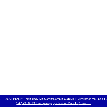
07 - 2026 РИВКОРА - официальный дистрибьютор и системный интегратор Mitsubishi Ele
(343) 235-89-19, Екатеринбург, ул. Бебеля 11а, info@rivkora.ru