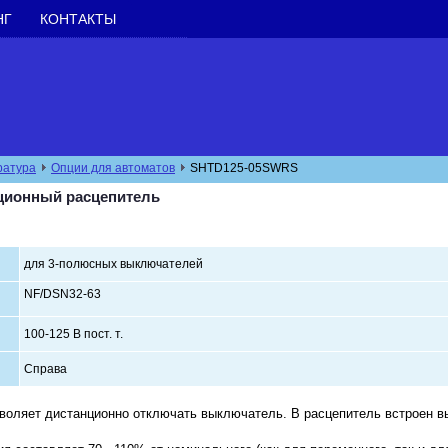
НГ
КОНТАКТЫ
ратура
Опции для автоматов
SHTD125-05SWRS
ционный расцепитель
для 3-полюсных выключателей
NF/DSN32-63
100-125 В пост. т.
Справа
воляет дистанционно отключать выключатель. В расцепитель встроен в