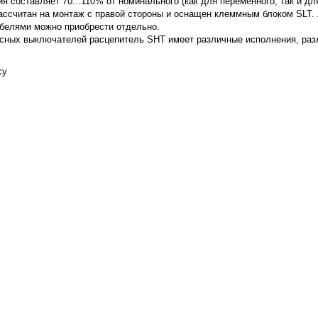
 составляет 70...110% от номинального (как для переменного, так и дл
ассчитан на монтаж с правой стороны и оснащен клеммным блоком SLT.
елями можно приобрести отдельно.
люсных выключателей расцепитель SHT имеет различные исполнения, р
су