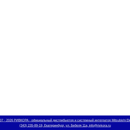
07 - 2026 РИВКОРА - официальный дистрибьютор и системный интегратор Mitsubishi Ele
(343) 235-89-19, Екатеринбург, ул. Бебеля 11а, info@rivkora.ru