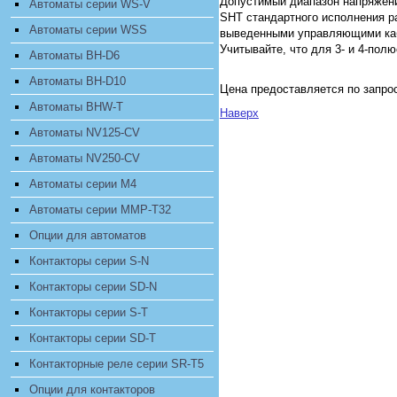
Допустимый диапазон напряжения
Автоматы серии WS-V
SHT стандартного исполнения р
Автоматы серии WSS
выведенными управляющими каб
Учитывайте, что для 3- и 4-по
Автоматы BH-D6
Автоматы BH-D10
Цена предоставляется по запро
Автоматы BHW-T
Наверх
Автоматы NV125-CV
Автоматы NV250-CV
Автоматы серии M4
Автоматы серии MMP-T32
Опции для автоматов
Контакторы серии S-N
Контакторы серии SD-N
Контакторы серии S-T
Контакторы серии SD-T
Контакторные реле серии SR-T5
Опции для контакторов