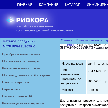
ГЛАВНАЯ
КОМПАНИЯ
КАТАЛОГ
ИНЖИНИРИ
Главная
Коммутационная аппа
автоматов
SHTA240-05SWRFS
SHTA240-05SWRFS - диста
Преобразователи частоты
Модульные контроллеры
Число полюсов
для 4-полюсны
Компактные контроллеры
Тип
NF/DSN32-63
выключателя
Модули удаленного сбора данных
Номинальное
100-240 В пер. 
Панели оператора
напряжение
Сервопривод
Монтаж
Справа
Высоковольтные ПЧ
Дистанционный расцепитель поз
Коммутационная аппаратура
расцепитель встроен выключате