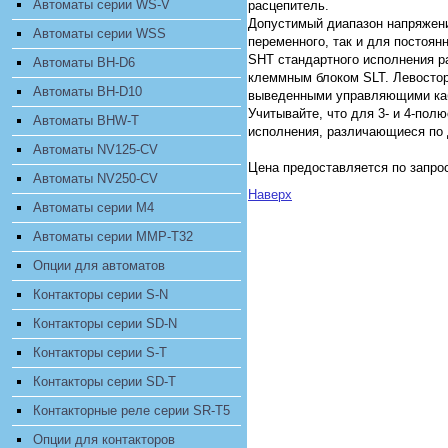
Автоматы серии WS-V
расцепитель.
Допустимый диапазон напряжения
Автоматы серии WSS
переменного, так и для постоян
SHT стандартного исполнения р
Автоматы BH-D6
клеммным блоком SLT. Левостор
Автоматы BH-D10
выведенными управляющими каб
Учитывайте, что для 3- и 4-по
Автоматы BHW-T
исполнения, различающиеся по
Автоматы NV125-CV
Цена предоставляется по запро
Автоматы NV250-CV
Наверх
Автоматы серии M4
Автоматы серии MMP-T32
Опции для автоматов
Контакторы серии S-N
Контакторы серии SD-N
Контакторы серии S-T
Контакторы серии SD-T
Контакторные реле серии SR-T5
Опции для контакторов