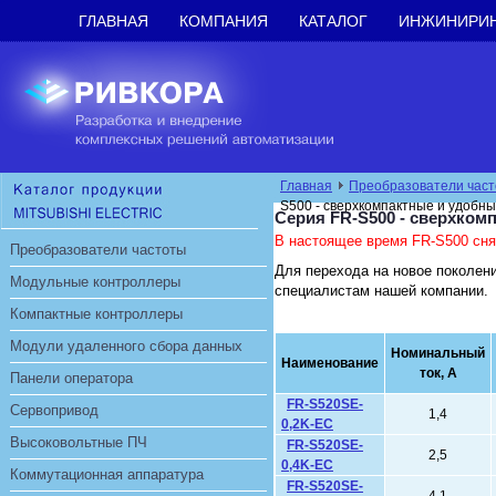
ГЛАВНАЯ
КОМПАНИЯ
КАТАЛОГ
ИНЖИНИРИ
Главная
Преобразователи част
S500 - сверхкомпактные и удобны
Серия FR-S500 - сверхком
В настоящее время FR-S500 сня
Преобразователи частоты
Для перехода на новое поколени
Модульные контроллеры
специалистам нашей компании.
Компактные контроллеры
Модули удаленного сбора данных
Номинальный
Наименование
ток, А
Панели оператора
FR-S520SE-
Сервопривод
1,4
0,2K-EC
Высоковольтные ПЧ
FR-S520SE-
2,5
0,4K-EC
Коммутационная аппаратура
FR-S520SE-