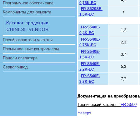
4,1
Программное обеспечение
0,75K-EC
FR-S520SE-
7
Компоненты для ремонта
1,5K-EC
FR-S540E-
1,2
0,4K-EC
FR-S540E-
Преобразователи частоты
2,3
0,75K-EC
Промышленные контроллеры
FR-S540E-
3,7
1,5K-EC
Панели оператора
FR-S540E-
5,3
Сервопривод
2,2K-EC
FR-S540E-
7,7
3,7K-EC
Документация на преобразова
Технический каталог -
FR-S500
Наверх