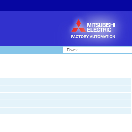
Search...
стие Ш 5 мм и винты М4