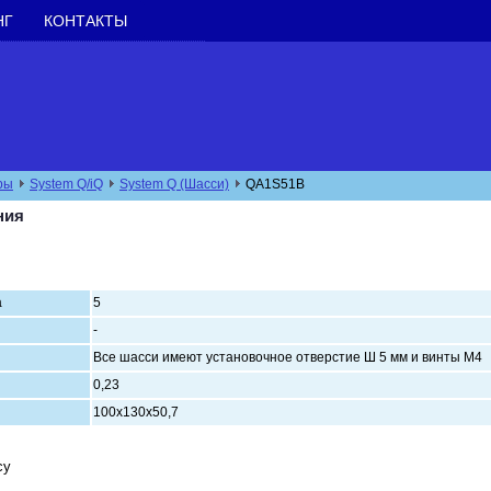
НГ
КОНТАКТЫ
ры
System Q/iQ
System Q (Шасси)
QA1S51B
ния
а
5
-
Все шасси имеют установочное отвер
0,23
100х130х50,7
су