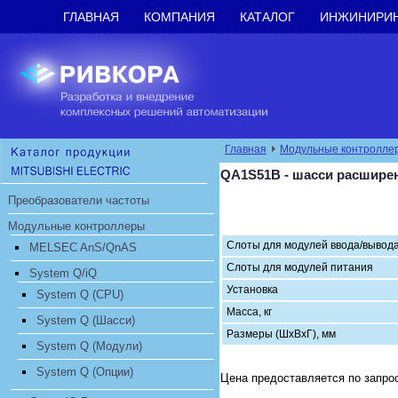
ГЛАВНАЯ
КОМПАНИЯ
КАТАЛОГ
ИНЖИНИРИ
Главная
Модульные контролле
QA1S51B - шасси расшире
Преобразователи частоты
Модульные контроллеры
Слоты для модулей ввода/вывод
MELSEC AnS/QnAS
Слоты для модулей питания
System Q/iQ
Установка
System Q (CPU)
Масса, кг
System Q (Шасси)
Размеры (ШхВхГ), мм
System Q (Модули)
System Q (Опции)
Цена предоставляется по запро