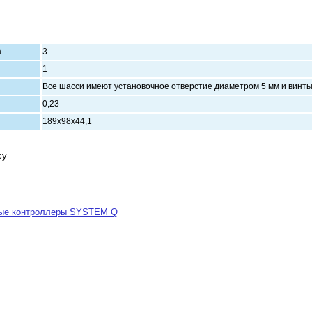
а
3
1
Все шасси имеют установочное отверсти
0,23
189х98х44,1
су
ные контроллеры SYSTEM Q