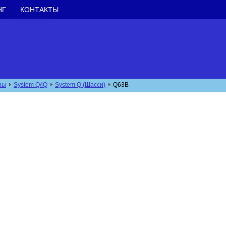
НГ
КОНТАКТЫ
ры
System Q/iQ
System Q (Шасси)
Q63B