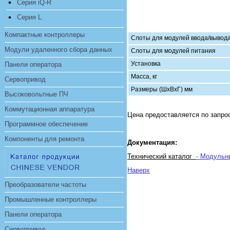
Серия iQ-R
Серия L
Компактные контроллеры
Слоты для модулей ввода/вывод
Модули удаленного сбора данных
Слоты для модулей питания
Установка
Панели оператора
Масса, кг
Сервопривод
Размеры (ШхВхГ) мм
Высоковольтные ПЧ
Коммутационная аппаратура
Цена предоставляется по запро
Программное обеспечение
Компоненты для ремонта
Документация:
Технический каталог
- Модуль
Наверх
Преобразователи частоты
Промышленные контроллеры
Панели оператора
Сервопривод