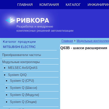
ГЛАВНАЯ
КОМПАНИЯ
КАТАЛОГ
ИНЖИНИРИ
Главная
Модульные контролле
Q63B - шасси расширения
Преобразователи частоты
Модульные контроллеры
MELSEC AnS/QnAS
System Q/iQ
System Q (CPU)
System Q (Шасси)
System Q (Модули)
System Q (Опции)