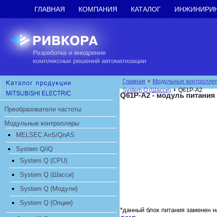
ГЛАВНАЯ
КОМПАНИЯ
КАТАЛОГ
ИНЖИНИРИ
Главная
Модульные контролле
System Q (Шасси)
Q61P-A2
Q61P-A2 - модуль питания
Преобразователи частоты
Модульные контроллеры
MELSEC AnS/QnAS
System Q/iQ
System Q (CPU)
System Q (Шасси)
System Q (Модули)
System Q (Опции)
*данный блок питания заменен 