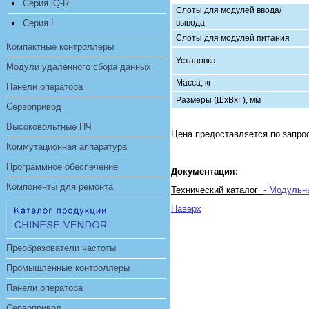
Серия iQ-R
Слоты для модулей ввода/
Серия L
вывода
Слоты для модулей питания
Компактные контроллеры
Установка
Модули удаленного сбора данных
Масса, кг
Панели оператора
Размеры (ШхВхГ), мм
Сервопривод
Высоковольтные ПЧ
Цена предоставляется по запро
Коммутационная аппаратура
Программное обеспечение
Документация:
Компоненты для ремонта
Технический каталог
- Модуль
Наверх
Преобразователи частоты
Промышленные контроллеры
Панели оператора
Сервопривод