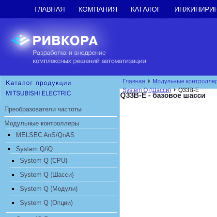
ГЛАВНАЯ
КОМПАНИЯ
КАТАЛОГ
ИНЖИНИРИ
Главная
Модульные контролле
System Q (Шасси)
Q33B-E
Q33B-E - базовое шасси
Преобразователи частоты
Модульные контроллеры
MELSEC AnS/QnAS
System Q/iQ
System Q (CPU)
System Q (Шасси)
System Q (Модули)
System Q (Опции)