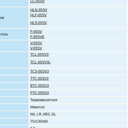
LC-05SV
HLN-05SV
HLF-05SV
ком
HLS-05SV
F-05SV
ючатель
F-05SVE
V-05SV
V-05SV
TCL-05SV3
ние
TCL-05SV3L
ние
TCS-05SV3
TTC-05SV3
ния
BTC-05SV3
PTC-05SV3
Термомагнитное
Имеется
NK, LR, ABS, GL
75х130х68