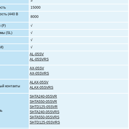
3
ость
15000
ость (440 В
8000
 (F)
√
мы (SL)
√
√
M)
√
AL-05SV
AL-05SVRS
AX-05SV
онтакт
AX-05SVRS
ALAX-05SV
ый контакты
ALAX-05SVRS
SHTA240-05SVR
SHTA550-05SVR
SHTD125-05SVR
питель
SHTA240-05SVRS
SHTA550-05SVRS
SHTD125-05SVRS