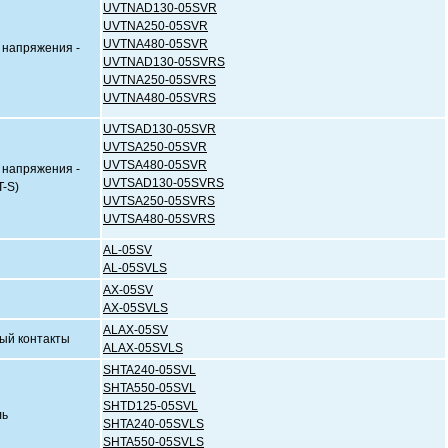
UVTNAD130-05SVR
UVTNA250-05SVR
UVTNA480-05SVR
 напряжения -
UVTNAD130-05SVRS
UVTNA250-05SVRS
UVTNA480-05SVRS
UVTSAD130-05SVR
UVTSA250-05SVR
UVTSA480-05SVR
 напряжения -
UVTSAD130-05SVRS
-S)
UVTSA250-05SVRS
UVTSA480-05SVRS
AL-05SV
AL-05SVLS
AX-05SV
т
AX-05SVLS
ALAX-05SV
ый контакты
ALAX-05SVLS
SHTA240-05SVL
SHTA550-05SVL
SHTD125-05SVL
итель
SHTA240-05SVLS
SHTA550-05SVLS