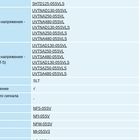
SHTD125-05SVLS
UVTNAD130-05SVL
UVTNA250-05SVL
 напряжения -
UVTNA480-05SVL
UVTNAD130-05SVLS
UVTNA250-05SVLS
UVTNA480-05SVLS
UVTSAD130-05SVL
UVTSA250-05SVL
 напряжения -
UVTSA480-05SVL
-S)
UVTSAD130-05SVLS
UVTSA250-05SVLS
UVTSA480-05SVLS
SLT
чение
√
го сигнала
-
NFS-05SV
NFI-05SV
NFW-05SV
MI-05SV3