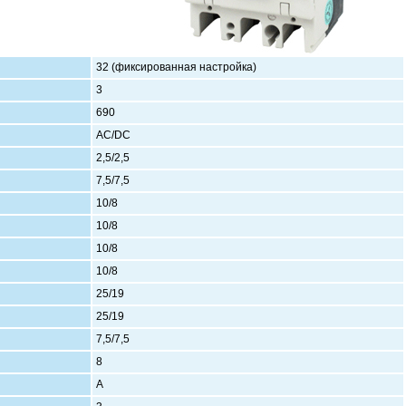
32 (фиксированная настройка)
3
690
AC/DC
2,5/2,5
7,5/7,5
10/8
10/8
10/8
10/8
25/19
25/19
7,5/7,5
8
А