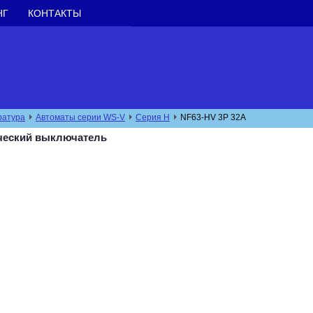
НГ
КОНТАКТЫ
ратура
Автоматы серии WS-V
Cерия H
NF63-HV 3P 32A
ический выключатель