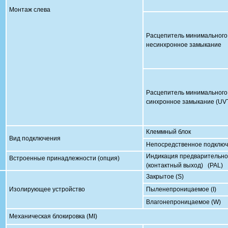
Монтаж слева
Расцепитель минимального
несинхронное замыкание
Расцепитель минимального
синхронное замыкание (UVT
Клеммный блок
Вид подключения
Непосредственное подклю
Индикация предварительно
Встроенные принадлежности (опция)
(контактный выход)
(PAL)
Закрытое (S)
Изолирующее устройство
Пыленепроницаемое (I)
Влагонепроницаемое (W)
Механическая блокировка (MI)