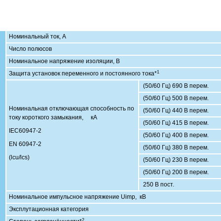
Номинальный ток, А
Число полюсов
Номинальное напряжение изоляции, B
1
Защита установок переменного и постоянного тока*
(50/60 Гц) 690 В перем.
(50/60 Гц) 500 В перем.
Номинальная отключающая способность по
(50/60 Гц) 440 В перем.
току короткого замыкания, кА
(50/60 Гц) 415 В перем.
IEC60947-2
(50/60 Гц) 400 В перем.
EN 60947-2
(50/60 Гц) 380 В перем.
(lcu/lcs)
(50/60 Гц) 230 В перем.
(50/60 Гц) 200 В перем.
250 В пост.
Номинальное импульсное напряжение Uimp, кВ
Эксплутационная категория
2