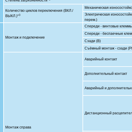
Степень загрязнённости*
Механическая износостойк
Количество циклов переключения (ВКЛ./
Электрическая износостойк
3
ВЫКЛ.)*
перем.)
Спереди - винтовые клеммы
Спереди - беспаечные клем
Монтаж и подключение
Сзади (B)
Съёмный монтаж - сзади (P
Аварийный контакт
Дополнительный к
Аварийный и дополнительн
Дистанционный расце
Монтаж справа