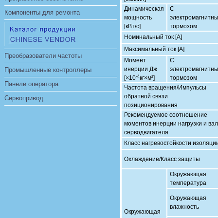
Динамическая
С
Компоненты для ремонта
мощность
электромагнитн
[кВт/с]
тормозом
Номинальный ток [А]
Максимальный ток [А]
Преобразователи частоты
Момент
С
инерции Дж
электромагнитн
Промышленные контроллеры
-4
[×10
кг×м²]
тормозом
Панели оператора
Частота вращения/Импульсы
обратной связи
Сервопривод
позиционирования
Рекомендуемое соотношение
моментов инерции нагрузки и ва
серводвигателя
Класс нагревостойкости изоляци
Охлаждение/Класс защиты
Окружающая
температура
Окружающая
влажность
Окружающая