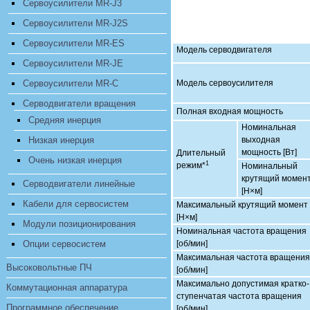
Сервоусилители MR-J3
Сервоусилители MR-J2S
Сервоусилители MR-ES
Модель серводвигателя
Сервоусилители MR-JE
Сервоусилители MR-C
Модель сервоусилителя
Серводвигатели вращения
Полная входная мощность
Средняя инерция
Номинальная
Низкая инерция
выходная
мощность [Вт]
Длительный
Очень низкая инерция
1
режим*
Номинальный
крутящий момен
Серводвигатели линейные
[Н×м]
Кабели для сервосистем
Максимальный крутящий момент
[Н×м]
Модули позиционирования
Номинальная частота вращения
Опции сервосистем
[об/мин]
Максимальная частота вращения
Высоковольтные ПЧ
[об/мин]
Максимально допустимая кратко-
Коммутационная аппаратура
ступенчатая частота вращения
Программное обеспечение
[об/мин]