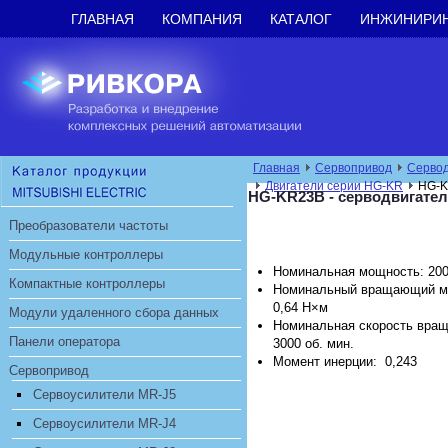
ГЛАВНАЯ
КОМПАНИЯ
КАТАЛОГ
ИНЖИНИРИ
Главная
Сервопривод
Сервод
Двигатели серии HG-KR
HG-
HG-KR23B - серводвигате
Преобразователи частоты
Модульные контроллеры
Номинальная мощность: 200
Компактные контроллеры
Номинальный вращающий м
0,64 Н×м
Модули удаленного сбора данных
Номинальная скорость вращ
Панели оператора
3000 об. мин.
Момент инерции: 0,243
Сервопривод
Сервоусилители MR-J5
Сервоусилители MR-J4