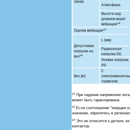
среда
Атмосфера
Высота над
уровнем моря/
4
вибрация*
5
Оценка вибрации*
L (мм)
Допустимая
Радиальная
нагрузка на
нагрузка (N)
6
вал*
Осевая нагрузка
(N)
С
Вес [кг]
электромагнитн
тормозом
1
*
При падении напряжения пита
может быть гарантирована.
2
*
Если соотношение "инерция н
значение, обратитесь в регионал
3
*
Это не относится к детали, в
контактов.