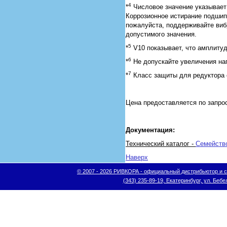
4
*
Числовое значение указывает 
Коррозионное истирание подшипн
пожалуйста, поддерживайте виб
допустимого значения.
5
*
V10 показывает, что амплитуд
6
*
Не допускайте увеличения наг
7
*
Класс защиты для редуктора 
Цена предоставляется по запро
Документация:
Технический каталог -
Семейств
Наверх
© 2007 - 2026 РИВКОРА - официальный дистрибьютор и сис
(343) 235-89-19, Екатеринбург, ул. Бебел