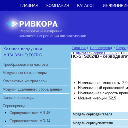
ГЛАВНАЯ
КОМПАНИЯ
КАТАЛОГ
ИНЖИНИРИ
Главная
Сервопривод
Сервод
Двигатели серии HC-SFS
HC-
HC-SFS2024B - серводвига
Преобразователи частоты
Модульные контроллеры
Компактные контроллеры
Номинальная мощность: 2,0
Номинальный вращающий мо
Модули удаленного сбора данных
Номинальная скорость враще
Панели оператора
Момент инерции: 52,5
Сервопривод
Сервоусилители MR-J5
Модель серводвигателя
Сервоусилители MR-J4
Модель сервоусилителя