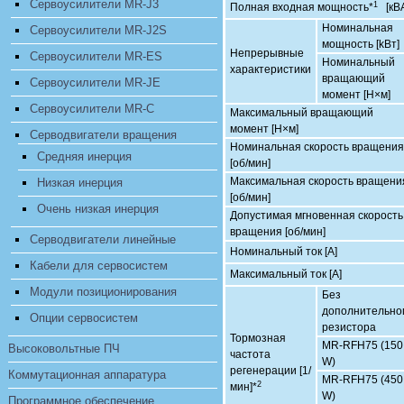
Сервоусилители MR-J3
1
Полная входная мощность*
[кВ
Номинальная
Сервоусилители MR-J2S
мощность [kВт]
Непрерывные
Сервоусилители MR-ES
Номинальный
характеристики
вращающий
Сервоусилители MR-JE
момент [Н×м]
Сервоусилители MR-C
Максимальный вращающий
момент [Н×м]
Серводвигатели вращения
Номинальная скорость вращения
Средняя инерция
[об/мин]
Максимальная скорость вращени
Низкая инерция
[об/мин]
Очень низкая инерция
Допустимая мгновенная скорость
вращения [об/мин]
Серводвигатели линейные
Номинальный ток [А]
Кабели для сервосистем
Максимальный ток [А]
Модули позиционирования
Без
дополнительно
Опции сервосистем
резистора
Тормозная
MR-RFH75 (150
Высоковольтные ПЧ
частота
W)
регенерации [1/
Коммутационная аппаратура
MR-RFH75 (450
2
мин]*
W)
Программное обеспечение