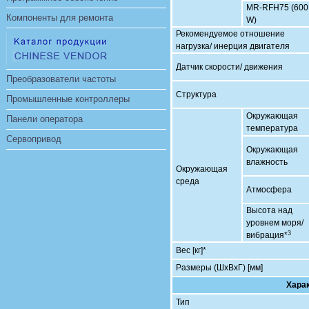
MR-RFH75 (600
Компоненты для ремонта
W)
Рекомендуемое отношение
нагрузка/ инерция двигателя
Датчик скорости/ движения
Преобразователи частоты
Структура
Промышленные контроллеры
Окружающая
Панели оператора
температура
Сервопривод
Окружающая
влажность
Окружающая
среда
Атмосфера
Высота над
уровнем моря/
3
вибрация*
Вес [кг]*
Размеры (ШхВхГ) [мм]
Харак
Тип