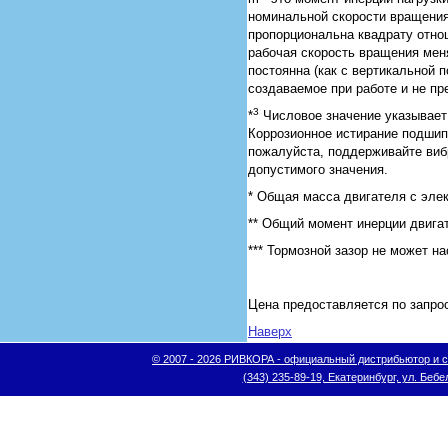
номинальной скорости вращения
пропорциональна квадрату отнош
рабочая скорость вращения меня
постоянна (как с вертикальной п
создаваемое при работе и не п
3
*
Числовое значение указывает 
Коррозионное истирание подшипн
пожалуйста, поддерживайте виб
допустимого значения.
* Общая масса двигателя с эле
** Общий момент инерции двига
*** Тормозной зазор не может на
Цена предоставляется по запр
Наверх
© 2007 - 2026 РИВКОРА - официальный дистрибьютор и сис
(343) 235-89-19, Екатеринбург, ул. Бебел