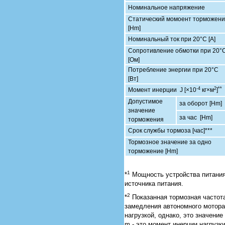
Номинальное напряжение
Статический момоент торможен
[Hm]
Номинальный ток при 20°С [А]
Сопротивление обмотки при 20°
[Ом]
Потребление энергии при 20°С
[Вт]
-4
2
**
Момент инерции J [×10
кг×м
]
Допустимое
за оборот [Hm]
значение
за час [Hm]
торможения
Срок службы тормоза [час]***
Тормозное значение за одно
торможение [Hm]
1
*
Мощность устройства питания
источника питания.
2
*
Показанная тормозная частота
замедления автономного мотора
нагрузкой, однако, это значение
m - это момент инерции нагрузк