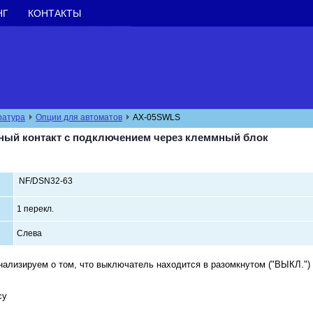
НГ
КОНТАКТЫ
ратура
Опции для автоматов
AX-05SWLS
ный контакт с подключением через клеммный блок
NF/DSN32-63
1 перекл.
Слева
ализируем о том, что выключатель находится в разомкнутом ("ВЫКЛ.") 
су