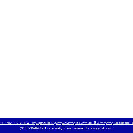
07 - 2026 РИВКОРА - официальный дистрибьютор и системный интегратор Mitsubishi Ele
(343) 235-89-19, Екатеринбург, ул. Бебеля 11а, info@rivkora.ru