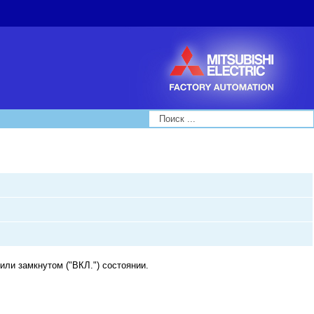
Search...
или замкнутом ("ВКЛ.") состоянии.