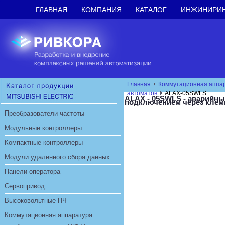
ГЛАВНАЯ
КОМПАНИЯ
КАТАЛОГ
ИНЖИНИРИ
Главная
Коммутационная аппа
автоматов
ALAX-05SWLS
ALAX - 05SWLS - аварийны
подключением через кле
Преобразователи частоты
Модульные контроллеры
Компактные контроллеры
Модули удаленного сбора данных
Панели оператора
Сервопривод
Высоковольтные ПЧ
Коммутационная аппаратура