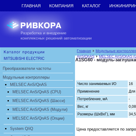
ГЛАВНАЯ
КОМПАНИЯ
КАТАЛОГ
ИНЖИНИРИ
Главная
Модульные контролле
AnS/QnAS
MELSEC AnS/QnAS (
A1SG60 - модуль-заглушка
Преобразователи частоты
Модульные контроллеры
Число занимаемых I/O
16
MELSEC AnS/QnAS
Применение
Для
MELSEC AnS/QnAS (CPU)
Потребление, мА
MELSEC AnS/QnAS (Шасси)
Вес, кг
0,08
MELSEC AnS/QnAS (Модули)
Размеры (ШхВхГ), мм
34,
MELSEC AnS/QnAS (Опции)
System Q/iQ
Цена предоставляется по запр