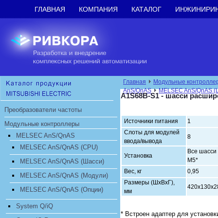
ГЛАВНАЯ
КОМПАНИЯ
КАТАЛОГ
ИНЖИНИРИ
Главная
Модульные контролле
AnS/QnAS
MELSEC AnS/QnAS (
A1S68B-S1 - шасси расшир
Преобразователи частоты
Источники питания
1
Модульные контроллеры
Слоты для модулей
MELSEC AnS/QnAS
8
ввода/вывода
MELSEC AnS/QnAS (CPU)
Все шасси 
Установка
MELSEC AnS/QnAS (Шасси)
Вес, кг
0,95
MELSEC AnS/QnAS (Модули)
Размеры (ШхВхГ),
420х130х2
MELSEC AnS/QnAS (Опции)
мм
System Q/iQ
* Встроен адаптер для установк